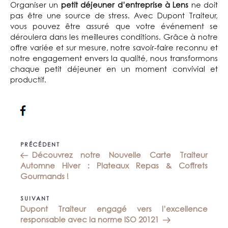
Organiser un
petit déjeuner d’entreprise à Lens
ne doit
pas être une source de stress. Avec Dupont Traiteur,
vous pouvez être assuré que votre événement se
déroulera dans les meilleures conditions. Grâce à notre
offre variée et sur mesure, notre savoir-faire reconnu et
notre engagement envers la qualité, nous transformons
chaque petit déjeuner en un moment convivial et
productif.
Navigation
Article
PRÉCÉDENT
de
précédent
Découvrez notre Nouvelle Carte Traiteur
l’article
Automne Hiver : Plateaux Repas & Coffrets
Gourmands !
Article
SUIVANT
suivant
Dupont Traiteur engagé vers l’excellence
responsable avec la norme ISO 20121