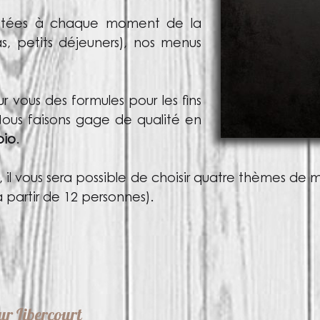
aptées à chaque moment de la
as, petits déjeuners), nos menus
 vous des formules pour les fins
 Nous faisons gage de qualité en
bio
.
, il vous sera possible de choisir quatre thèmes de 
à partir de 12 personnes).
ur Libercourt