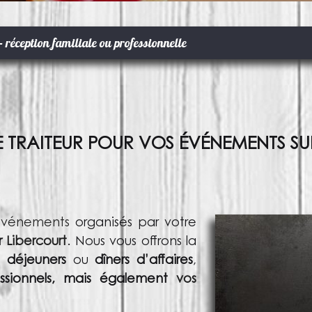
– réception familiale ou professionnelle
CE TRAITEUR POUR VOS ÉVÉNEMENTS S
vénements
organisés par votre
ur
Libercourt
. Nous vous offrons la
os
déjeuners
ou
dîners d’affaires
,
essionnels, mais également
vos