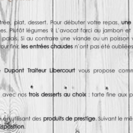
ée, plat, dessert. Pour débuter votre
repas
,
une 
ies. Plutôt légumes ? L’avocat farci au jambon et 
s palais. Si au contraire une viande ou un poisson v
ur finir,
les entrées chaudes
n’ont pas été oubliées :
pe
Dupont Traiteur Libercourt
vous propose com
nu avec nos
trois desserts au choix
: tarte fine aux
 en utilisant des
produits de prestige
. Suivant le 
isposition
.