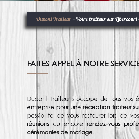
Dupont Traiteur
>
Votre traiteur sur Libercourt 
FAITES APPEL À NOTRE SERVI
Dupont Traiteur s’occupe de tous vos
é
entreprise pour une
réception traiteur s
possibilité de vous restaurer lors de v
réunions
ou encore
rendez-vous prof
cérémonies de mariage
.