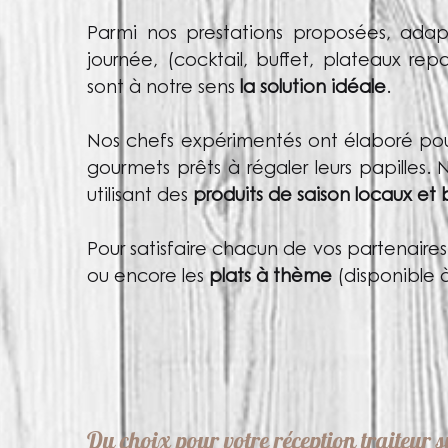
Parmi nos prestations proposées, ad
journée, (cocktail, buffet, plateaux rep
sont à notre sens
la solution idéale
.
Nos chefs expérimentés ont élaboré pour
gourmets prêts à régaler leurs papilles.
utilisant des
produits de saison locaux et 
Pour satisfaire chacun de vos partenaires
ou encore les
plats à thème
(disponible 
Du choix pour votre réception traiteur s