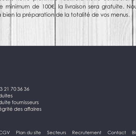
e minimum de 100€, la livraison sera gratuite.
à bien la préparation de la totalité de vos menus.
3 21 70 36 36
uites
ite fournisseurs
égrité des affaires
CGV
Plan du site
Secteurs
Recrutement
Contact
B