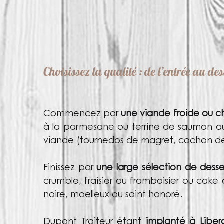
Choisissez la qualité : de l’entrée au des
Commencez par
une viande froide ou c
à la parmesane ou terrine de saumon aux
viande (tournedos de magret, cochon de
Finissez par
une large sélection de desse
crumble, fraisier ou framboisier ou cake 
noire, moelleux ou saint honoré.
Dupont Traiteur étant
implanté à Liber