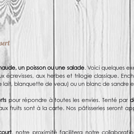
sert
haude, un poisson ou une salade
. Voici quelques e
 écrevisses, aux herbes et trilogie classique. E
 lait, blanquette de veau) ou un blanc de sandre
rts
pour répondre à toutes les envies. Tenté par
d
aux fruits sont à la carte. Nos pâtisseries seront 
court
, notre proximité facilitera notre collaborat