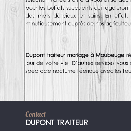
sélection variée s’offre à vous et se déc
pour les buffets succulents qui régaleron
des mets délicieux et sains. En effet, le
minutieusement auprès de nos agriculteur
Dupont traiteur mariage à Maubeuge
r
jour de votre vie. D’autres services vous
spectacle nocturne féerique avec les feu
Contact
DUPONT TRAITEUR