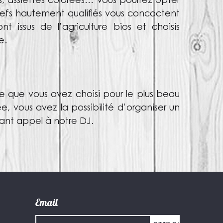
es, assiettes colorées… Vous pourrez opter
 chefs hautement qualifiés vous concoctent
ont issus de l’agriculture bios et choisis
e.
e que vous avez choisi pour le plus beau
e, vous avez la possibilité d’organiser un
sant appel à notre DJ.
Email