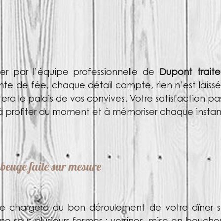
er par l’équipe professionnelle de
Dupont trait
te de fée, chaque détail compte, rien n’est laiss
ra le palais de vos convives. Votre satisfaction 
u’à profiter du moment et à mémoriser chaque instan
beuge faite sur mesure
se chargera du bon déroulement de votre dîner si s