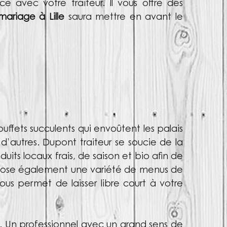
e avec votre traiteur.
Il vous offre des
mariage à Lille
saura mettre en avant le
 buffets succulents qui envoûtent les palais
 d’autres.
Dupont traiteur se soucie de la
duits locaux frais, de saison et bio afin de
pose également une variété de menus de
vous permet de
laisser libre court à votre
ux. Un professionnel avec un grand
sens de