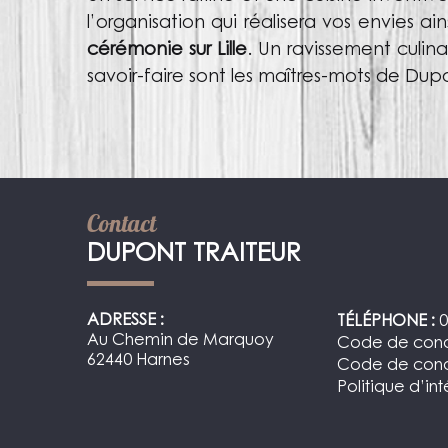
l’organisation
qui réalisera vos envies ai
cérémonie sur Lille
. Un ravissement culina
savoir-faire sont les maîtres-mots de Dupo
Contact
DUPONT TRAITEUR
ADRESSE :
TÉLÉPHONE :
0
Au Chemin de Marquoy
Code de cond
62440 Harnes
Code de condu
Politique d’int