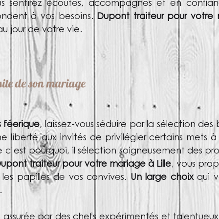
ous sentirez écoutés, accompagnés et en confianc
pondent à vos besoins.
Dupont traiteur pour votre 
au jour de votre vie.
site de son mariage
 féerique
, laissez-vous séduire par la sélection des
 liberté aux invités de privilégier certains mets à
ne c’est pourquoi, il sélection soigneusement des pro
upont traiteur pour votre mariage à Lille
, vous pro
les papilles de vos convives.
Un large choix
qui 
.
ive assurée par des chefs expérimentés et talentue