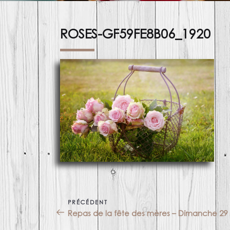
ROSES-GF59FE8B06_1920
Navigation
PRÉCÉDENT
Article
de
Repas de la fête des mères – Dimanche 29
précédent