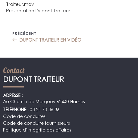
Traiteur.mov
Présentation Dupont Traiteur
Navigation
Article
PRÉCÉDENT
de
précédent
DUPONT TRAITEUR EN VIDÉO
l’article
Contact
DUPONT TRAITEUR
ADRESSE :
Au Chemin de Marquoy 62440 Harnes
TÉLÉPHONE :
03 21 70 36 36
Code de conduites
Code de conduite fournisseurs
Politique d’intégrité des affaires